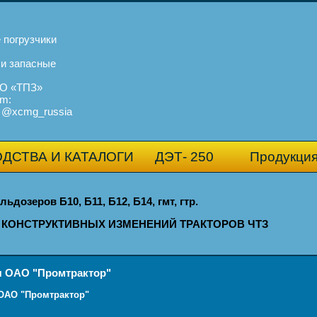
 погрузчики
 и запасные
О «ТПЗ»
am:
@xcmg_russia
ДСТВА И КАТАЛОГИ
ДЭТ- 250
Продукци
ьдозеров Б10, Б11, Б12, Б14, гмт, гтр.
КОНСТРУКТИВНЫХ ИЗМЕНЕНИЙ ТРАКТОРОВ ЧТЗ
 ОАО "Промтрактор"
АО "Промтрактор"