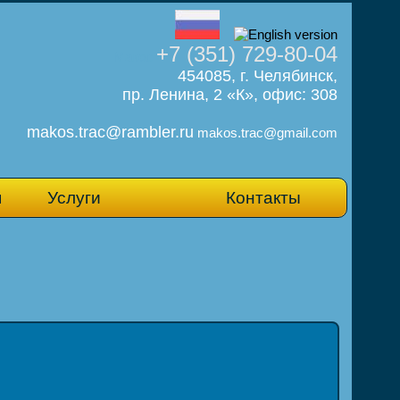
+7 (351) 729-80-04
Макос
454085
, г.
Челябинск
,
пр. Ленина, 2 «К», офис: 308
makos.trac@rambler.ru
makos.trac@gmail.com
я
Услуги
Контакты