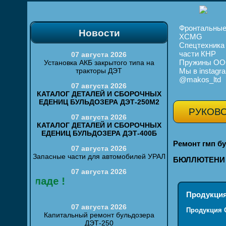
Фронтальные
Новости
XCMG
Спецтехника
части КНР
07 августа 2026
Пружины ОО
Установка АКБ закрытого типа на
тракторы ДЭТ
Мы в instagr
@makos_ltd
07 августа 2026
КАТАЛОГ ДЕТАЛЕЙ И СБОРОЧНЫХ
ЕДЕНИЦ БУЛЬДОЗЕРА ДЭТ-250М2
РУКОВО
07 августа 2026
КАТАЛОГ ДЕТАЛЕЙ И СБОРОЧНЫХ
ЕДЕНИЦ БУЛЬДОЗЕРА ДЭТ-400Б
Ремонт гмп бул
07 августа 2026
Запасные части для автомобилей УРАЛ
БЮЛЛЮТЕНИ 
07 августа 2026
а складе !
Продукция
07 августа 2026
Продукция
О
Капитальный ремонт бульдозера
ДЭТ-250